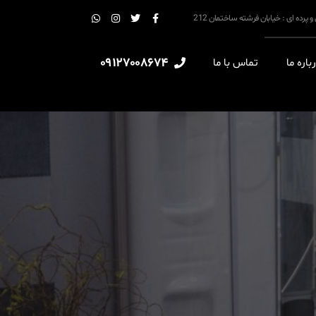
09127008674
باره ما
تماس با ما