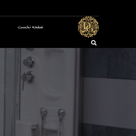
صفحه نخست
م