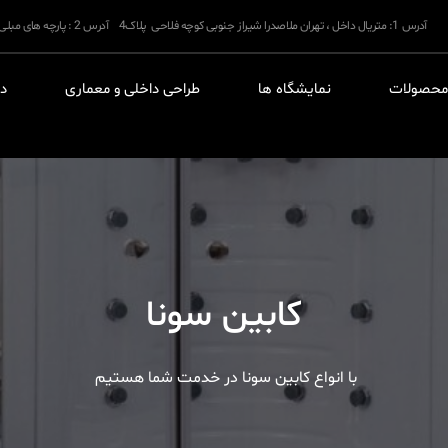
آدرس 1: متریال داخل ، تهران ملاصدرا شیراز جنوبی کوچه فلاحی پلاک4 آدرس 2 : پارچه های مبلی و پرده ای : خیابان فرشته ساختمان 212
حصولات
نمایشگاه ها
طراحی داخلی و معماری
در
کابین سونا
با انواع کابین سونا در خدمت شما هستیم