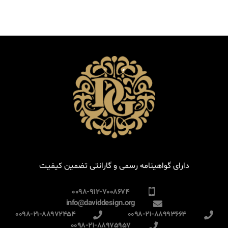
دارای گواهینامه رسمی و گارانتی تضمین کیفیت
0098-912-7008674
info@daviddesign.org
0098-21-88972454
0098-21-88993664
0098-21-88975957